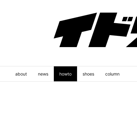
about
news
howto
shoes
column