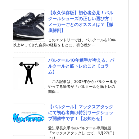
【永久保存版】初心者必見！パル
クールシューズの正しい選び方｜
メーカーごとのオススメは？【徹
底解剖】
このエントリーでは、パルクールを10年
以上やってきた自身の経験をもとに、初心者か ...
パルクール10年選手が考える、パ
ルクールと筋トレのこと【コラ
ム】
この記事は、2007年からパルクールを
やってる筆者が「パルクールと筋トレの
関係 ...
【パルクール】マックスアタック
にて初心者向け特別ワークショッ
プ開催中です！【お知らせ】
愛知県長久手市のパルクール専用施設
『マックスアタック(』にて、6月27(日)
より ...