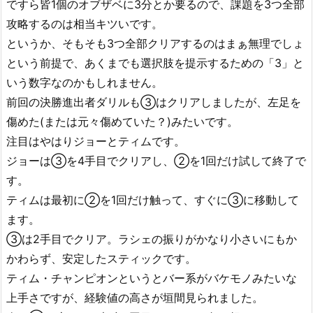
ですら皆1個のオブザベに3分とか要るので、課題を3つ全部
攻略するのは相当キツいです。
というか、そもそも3つ全部クリアするのはまぁ無理でしょ
という前提で、あくまでも選択肢を提示するための「3」と
いう数字なのかもしれません。
前回の決勝進出者ダリルも③はクリアしましたが、左足を
傷めた(または元々傷めていた？)みたいです。
注目はやはりジョーとティムです。
ジョーは③を4手目でクリアし、②を1回だけ試して終了で
す。
ティムは最初に②を1回だけ触って、すぐに③に移動して
ます。
③は2手目でクリア。ラシェの振りがかなり小さいにもか
かわらず、安定したスティックです。
ティム・チャンピオンというとバー系がバケモノみたいな
上手さですが、経験値の高さが垣間見られました。