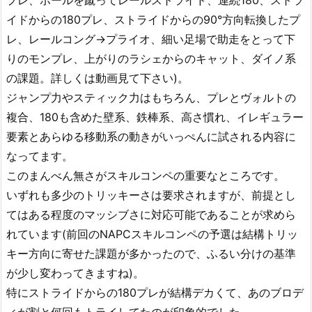
イドからの180プレ、ストライドからの90°方向転換したプ
レ、レールコング→プライオ、細い足場で助走をとって下
りのモンプレ、上がりのラシェからのキャット、ダイノ系
の課題。詳しくは動画見て下さい)。
ジャンプ力やスティック力はもちろん、プレとヴォルトの
複合、180も含めた壁系、鉄棒系、高さ慣れ、イレギュラー
要素とあらゆる移動系の動きがいっぺんに試される内容に
なってます。
このまんべん無さがスキルコンペの重要なところです。
いずれも多少のトリッキーさは要求されますが、前提とし
てはある程度のマッシブさに対応可能であることが求めら
れています(前回のNAPCスキルコンペの予選は結構トリッ
キー方向に寄せた課題が多かったので、ふるい分けの基準
が少し変わってきますね)。
特にストライドからの180プレが結構デカくて、あのブロデ
ィが割と何回もトライしてたのが印象的でした。