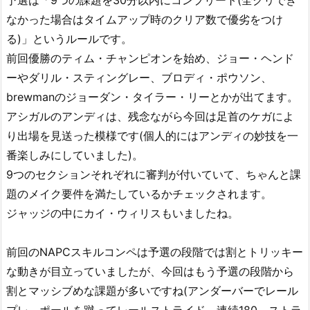
なかった場合はタイムアップ時のクリア数で優劣をつけ
る)」というルールです。
前回優勝のティム・チャンピオンを始め、ジョー・ヘンド
ーやダリル・スティングレー、ブロディ・ポウソン、
brewmanのジョーダン・タイラー・リーとかが出てます。
アシガルのアンディは、残念ながら今回は足首のケガによ
り出場を見送った模様です(個人的にはアンディの妙技を一
番楽しみにしていました)。
9つのセクションそれぞれに審判が付いていて、ちゃんと課
題のメイク要件を満たしているかチェックされます。
ジャッジの中にカイ・ウィリスもいましたね。
前回のNAPCスキルコンペは予選の段階では割とトリッキー
な動きが目立っていましたが、今回はもう予選の段階から
割とマッシブめな課題が多いですね(アンダーバーでレール
プレ、ポールを蹴ってレールストライド、連続180、ストラ