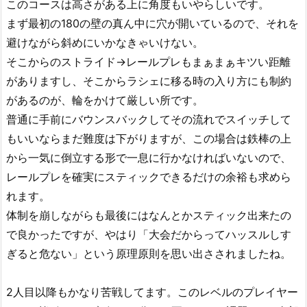
このコースは高さがある上に角度もいやらしいです。
まず最初の180の壁の真ん中に穴が開いているので、それを
避けながら斜めにいかなきゃいけない。
そこからのストライド→レールプレもまぁまぁキツい距離
がありますし、そこからラシェに移る時の入り方にも制約
があるのが、輪をかけて厳しい所です。
普通に手前にバウンスバックしてその流れでスイッチして
もいいならまだ難度は下がりますが、この場合は鉄棒の上
から一気に倒立する形で一息に行かなければいないので、
レールプレを確実にスティックできるだけの余裕も求めら
れます。
体制を崩しながらも最後にはなんとかスティック出来たの
で良かったですが、やはり「大会だからってハッスルしす
ぎると危ない」という原理原則を思い出さされましたね。
2人目以降もかなり苦戦してます。このレベルのプレイヤー