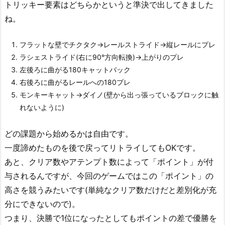
トリッキー要素はどちらかというと準決で出してきました
ね。
フラットな壁でチクタク→レールストライド→縦レールにプレ
ラシェストライド(右に90°方向転換)→上がりのプレ
左後ろに曲がる180キャットバック
右後ろに曲がるレールへの180プレ
モンキーキャット→ダイノ(壁から出っ張っているブロックに触
れないように)
どの課題から始めるかは自由です。
一度諦めたものを後で戻ってリトライしてもOKです。
あと、クリア数やアテンプト数によって「ポイント」が付
与されるんですが、今回のゲームではこの「ポイント」の
高さを競うみたいです(単純なクリア数だけだと差別化が充
分にできないので)。
つまり、決勝で1位になったとしてもポイントの差で優勝を