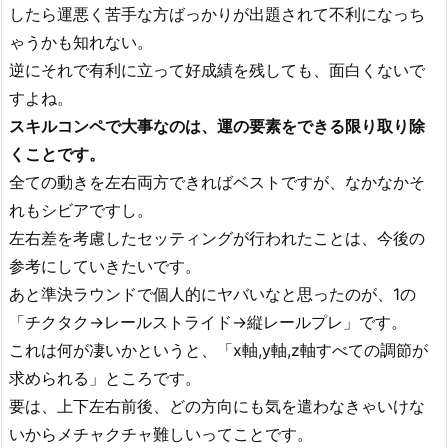
したら運悪く苦手な方ばっかりが出題されて不利になっち
ゃうかも知れない。
逆にそれで有利に立って好成績を残しても、面白くないで
すよね。
スキルコンペで大事なのは、運の要素をできる限り取り除
くことです。
全ての動きを左右両方できればベストですが、なかなかそ
れもシビアですし。
左右差を考慮したセッティングが行われたことは、今後の
参考にしていきたいです。
あと準決ラウンドで個人的にヤバいなと思ったのが、1の
「チクタク→レールストライド→縦レールプレ」です。
これは何が凄いかというと、「x軸,y軸,z軸すべての調節が
求められる」ところです。
要は、上下左右前後、どの方向にも気を遣わなきゃいけな
いからメチャクチャ難しいってことです。