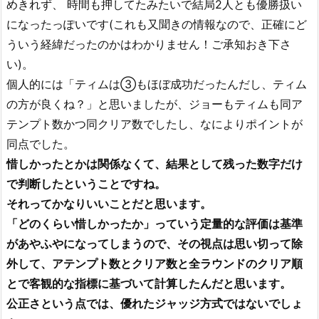
めきれず、 時間も押してたみたいで結局2人とも優勝扱い
になったっぽいです(これも又聞きの情報なので、正確にど
ういう経緯だったのかはわかりません！ご承知おき下さ
い)。
個人的には「ティムは③もほぼ成功だったんだし、ティム
の方が良くね？」と思いましたが、ジョーもティムも同ア
テンプト数かつ同クリア数でしたし、なによりポイントが
同点でした。
惜しかったとかは関係なくて、結果として残った数字だけ
で判断したということですね。
それってかなりいいことだと思います。
「どのくらい惜しかったか」っていう定量的な評価は基準
があやふやになってしまうので、その視点は思い切って除
外して、アテンプト数とクリア数と全ラウンドのクリア順
とで客観的な指標に基づいて計算したんだと思います。
公正さという点では、優れたジャッジ方式ではないでしょ