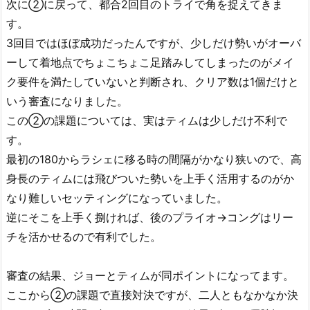
次に②に戻って、都合2回目のトライで角を捉えてきま
す。
3回目ではほぼ成功だったんですが、少しだけ勢いがオーバ
ーして着地点でちょこちょこ足踏みしてしまったのがメイ
ク要件を満たしていないと判断され、クリア数は1個だけと
いう審査になりました。
この②の課題については、実はティムは少しだけ不利で
す。
最初の180からラシェに移る時の間隔がかなり狭いので、高
身長のティムには飛びついた勢いを上手く活用するのがか
なり難しいセッティングになっていました。
逆にそこを上手く捌ければ、後のプライオ→コングはリー
チを活かせるので有利でした。
審査の結果、ジョーとティムが同ポイントになってます。
ここから②の課題で直接対決ですが、二人ともなかなか決